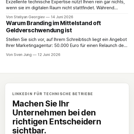
Das Ergebnis ist ein digitales Hamsterrad, in
Exzellente technische Expertise nützt Ihnen rein gar nichts,
wenn sie im digitalen Raum nicht stattfindet. Während
Betriebe jahrzehntelang mühsam "Stein für Stein" an ihrem
Von Steliyan Georgiev
14 Juni 2026
Netzwerk gebaut haben, werden sie heute von
Warum Branding im Mittelstand oft
Wettbewerbern rechts überholt, die online eine massive
Geldverschwendung ist
Präsenz simulieren. Viele Geschäftsführer verlassen sich
immer noch auf den
Stellen Sie sich vor, auf Ihrem Schreibtisch liegt ein Angebot
Ihrer Marketingagentur: 50.000 Euro für einen Relaunch der
Webseite. Dazu vielleicht noch einmal 30.000 Euro für ein
Von Sven Jung
12 Juni 2026
frisches Corporate Design und ein modernisiertes Logo. Im
deutschen Mittelstand – vom Sondermaschinenbau bis zur
Komponentenfertigung – werden solche Summen oft unter
dem
LINKEDIN FÜR TECHNISCHE BETRIEBE
Machen Sie Ihr
Unternehmen bei den
richtigen Entscheidern
sichtbar.