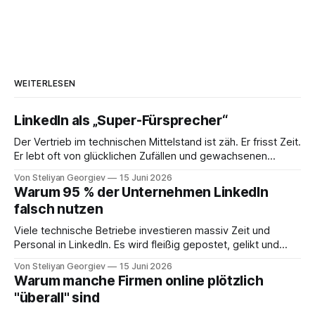
WEITERLESEN
LinkedIn als „Super-Fürsprecher“
Der Vertrieb im technischen Mittelstand ist zäh. Er frisst Zeit.
Er lebt oft von glücklichen Zufällen und gewachsenen
Netzwerken. Stellen Sie sich jedoch einen Partner vor, der
Von Steliyan Georgiev
15 Juni 2026
diese Variablen eliminiert. Jemand, der jeden Entscheider
Warum 95 % der Unternehmen LinkedIn
Ihrer Branche persönlich kennt. Jemand, der genau weiß,
falsch nutzen
wo Bedarf entsteht, und Ihnen Aufträge zuschiebt – ohne
Viele technische Betriebe investieren massiv Zeit und
Personal in LinkedIn. Es wird fleißig gepostet, gelikt und
kommentiert. Mitarbeiter teilen die neuesten
Von Steliyan Georgiev
15 Juni 2026
Produktupdates, und die Marketingabteilung bemüht sich
Warum manche Firmen online plötzlich
um „Sichtbarkeit“. Doch wer die harten Zahlen betrachtet,
"überall" sind
stellt oft fest: Die echte Neukundengewinnung bleibt aus.