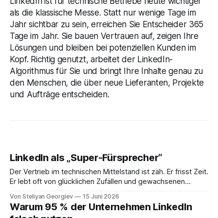
LinkedIn ist für technische Betriebe heute wichtiger
als die klassische Messe. Statt nur wenige Tage im
Jahr sichtbar zu sein, erreichen Sie Entscheider 365
Tage im Jahr. Sie bauen Vertrauen auf, zeigen Ihre
Lösungen und bleiben bei potenziellen Kunden im
Kopf. Richtig genutzt, arbeitet der LinkedIn-
Algorithmus für Sie und bringt Ihre Inhalte genau zu
den Menschen, die über neue Lieferanten, Projekte
und Aufträge entscheiden.
LinkedIn als „Super-Fürsprecher“
Der Vertrieb im technischen Mittelstand ist zäh. Er frisst Zeit.
Er lebt oft von glücklichen Zufällen und gewachsenen
Netzwerken. Stellen Sie sich jedoch einen Partner vor, der
Von Steliyan Georgiev
15 Juni 2026
diese Variablen eliminiert. Jemand, der jeden Entscheider
Warum 95 % der Unternehmen LinkedIn
Ihrer Branche persönlich kennt. Jemand, der genau weiß,