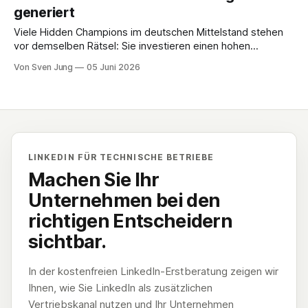
Ressourcen in Texte, Bilder und Videos, doch die Resonanz
generiert
bleibt im immer gleichen Kreis stecken. Es entsteht ein
Paradoxon: Sie sind
Viele Hidden Champions im deutschen Mittelstand stehen
vor demselben Rätsel: Sie investieren einen hohen
fünfstelligen Betrag in einen modernen Webauftritt,
Von Sven Jung
05 Juni 2026
engagieren Branding-Agenturen und lassen
beeindruckende Produktfotografien erstellen. Das Ergebnis
ist eine optisch makellose Seite, die technische Exzellenz
widerspiegelt. Doch in der Praxis tritt das „Geisterstadt-
Phänomen“ ein: Die Website steht, das
LINKEDIN FÜR TECHNISCHE BETRIEBE
Machen Sie Ihr
Unternehmen bei den
richtigen Entscheidern
sichtbar.
In der kostenfreien LinkedIn-Erstberatung zeigen wir
Ihnen, wie Sie LinkedIn als zusätzlichen
Vertriebskanal nutzen und Ihr Unternehmen