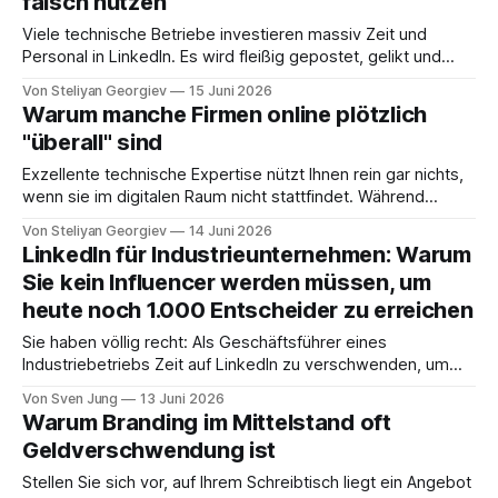
falsch nutzen
wo Bedarf entsteht, und Ihnen Aufträge zuschiebt – ohne
Viele technische Betriebe investieren massiv Zeit und
Personal in LinkedIn. Es wird fleißig gepostet, gelikt und
kommentiert. Mitarbeiter teilen die neuesten
Von Steliyan Georgiev
15 Juni 2026
Produktupdates, und die Marketingabteilung bemüht sich
Warum manche Firmen online plötzlich
um „Sichtbarkeit“. Doch wer die harten Zahlen betrachtet,
"überall" sind
stellt oft fest: Die echte Neukundengewinnung bleibt aus.
Das Ergebnis ist ein digitales Hamsterrad, in
Exzellente technische Expertise nützt Ihnen rein gar nichts,
wenn sie im digitalen Raum nicht stattfindet. Während
Betriebe jahrzehntelang mühsam "Stein für Stein" an ihrem
Von Steliyan Georgiev
14 Juni 2026
Netzwerk gebaut haben, werden sie heute von
LinkedIn für Industrieunternehmen: Warum
Wettbewerbern rechts überholt, die online eine massive
Sie kein Influencer werden müssen, um
Präsenz simulieren. Viele Geschäftsführer verlassen sich
heute noch 1.000 Entscheider zu erreichen
immer noch auf den
Sie haben völlig recht: Als Geschäftsführer eines
Industriebetriebs Zeit auf LinkedIn zu verschwenden, um
„Likes“ zu jagen oder private Einblicke zu teilen, ist
Von Sven Jung
13 Juni 2026
wirtschaftlicher Unsinn. Viele Entscheidungsträger im
Warum Branding im Mittelstand oft
Mittelstand scheuen die Plattform, weil sie glauben, sie
Geldverschwendung ist
müssten zum „Influencer“ werden oder sich gar „zum Affen
machen“. Die Wahrheit ist: Wer
Stellen Sie sich vor, auf Ihrem Schreibtisch liegt ein Angebot