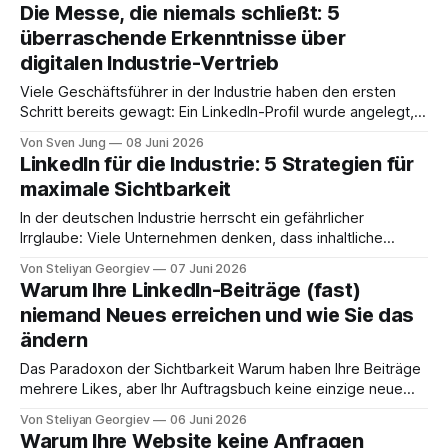
Spielwiese für Selbstdarsteller, die mit teuren Autos und
Die Messe, die niemals schließt: 5
oberflächlichen Erfolgsgeschichten um Aufmerksamkeit
überraschende Erkenntnisse über
buhlen. Da stellt sich die drängende Frage: Lohnt sich
digitalen Industrie-Vertrieb
dieser Kanal wirklich für erklärungsbedürftige Produkte,
Viele Geschäftsführer in der Industrie haben den ersten
Schritt bereits gewagt: Ein LinkedIn-Profil wurde angelegt,
es wird regelmäßig gepostet und die Website wurde mit
Von Sven Jung
08 Juni 2026
viel Aufwand für Google oder ChatGPT optimiert. Doch die
LinkedIn für die Industrie: 5 Strategien für
Ernüchterung folgt oft schnell: Die Interaktionen bleiben
maximale Sichtbarkeit
oberflächlich, und echte neue Aufträge bleiben aus. Das
liegt daran,
In der deutschen Industrie herrscht ein gefährlicher
Irrglaube: Viele Unternehmen denken, dass inhaltliche
Exzellenz und technische Präzision auf LinkedIn automatisch
Von Steliyan Georgiev
07 Juni 2026
zu Reichweite führen. Die Realität ist ernüchternd.
Warum Ihre LinkedIn-Beiträge (fast)
Hochgradig relevante Fachtexte versinken ungesehen im
niemand Neues erreichen und wie Sie das
Feed, während die Konkurrenz mit vermeintlich
ändern
"einfacheren" Inhalten an Ihnen vorbeizieht. Das Problem ist
selten
Das Paradoxon der Sichtbarkeit Warum haben Ihre Beiträge
mehrere Likes, aber Ihr Auftragsbuch keine einzige neue
Anfrage? Viele Industrieunternehmen produzieren heute
Von Steliyan Georgiev
06 Juni 2026
Content für ein digitales Vakuum: Sie investieren wertvolle
Warum Ihre Website keine Anfragen