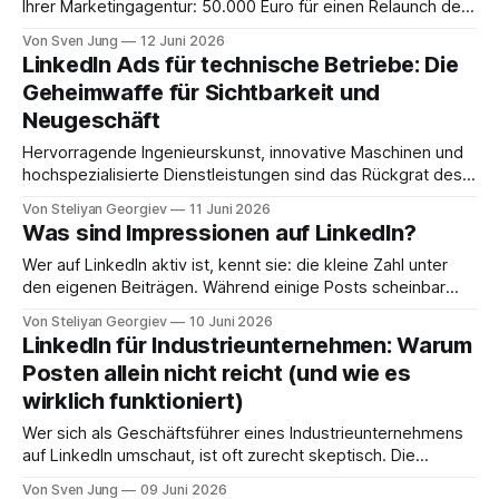
Ihrer Marketingagentur: 50.000 Euro für einen Relaunch der
Webseite. Dazu vielleicht noch einmal 30.000 Euro für ein
Von Sven Jung
12 Juni 2026
frisches Corporate Design und ein modernisiertes Logo. Im
LinkedIn Ads für technische Betriebe: Die
deutschen Mittelstand – vom Sondermaschinenbau bis zur
Geheimwaffe für Sichtbarkeit und
Komponentenfertigung – werden solche Summen oft unter
Neugeschäft
dem
Hervorragende Ingenieurskunst, innovative Maschinen und
hochspezialisierte Dienstleistungen sind das Rückgrat des
deutschen Mittelstands. Doch ein Problem bleibt oft
Von Steliyan Georgiev
11 Juni 2026
bestehen: Man hat ein exzellentes Produkt, aber außer dem
Was sind Impressionen auf LinkedIn?
bestehenden Kundenstamm und dem engsten Netzwerk
erfährt niemand davon. Viele Betriebe verlassen sich auf
Wer auf LinkedIn aktiv ist, kennt sie: die kleine Zahl unter
organische Beiträge, die jedoch durch die Algorithmen in
den eigenen Beiträgen. Während einige Posts scheinbar
ihrer
mühelos Reichweite generieren, stagnieren andere trotz
Von Steliyan Georgiev
10 Juni 2026
fundierter Expertise im zweistelligen Bereich. Doch was
LinkedIn für Industrieunternehmen: Warum
verbirgt sich hinter diesen Impressionen? Für B2B-
Posten allein nicht reicht (und wie es
Entscheider ist diese Kennzahl weit mehr als eine Eitelkeits-
wirklich funktioniert)
Metrik – sie ist das Fundament
Wer sich als Geschäftsführer eines Industrieunternehmens
auf LinkedIn umschaut, ist oft zurecht skeptisch. Die
Plattform wirkt auf den ersten Blick wie eine bunte
Von Sven Jung
09 Juni 2026