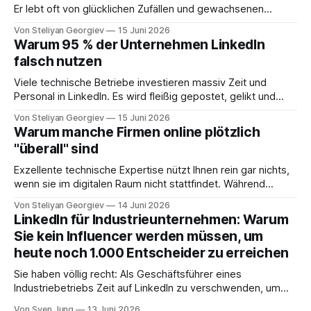
Er lebt oft von glücklichen Zufällen und gewachsenen
Netzwerken. Stellen Sie sich jedoch einen Partner vor, der
Von Steliyan Georgiev
15 Juni 2026
diese Variablen eliminiert. Jemand, der jeden Entscheider
Warum 95 % der Unternehmen LinkedIn
Ihrer Branche persönlich kennt. Jemand, der genau weiß,
falsch nutzen
wo Bedarf entsteht, und Ihnen Aufträge zuschiebt – ohne
Viele technische Betriebe investieren massiv Zeit und
Personal in LinkedIn. Es wird fleißig gepostet, gelikt und
kommentiert. Mitarbeiter teilen die neuesten
Von Steliyan Georgiev
15 Juni 2026
Produktupdates, und die Marketingabteilung bemüht sich
Warum manche Firmen online plötzlich
um „Sichtbarkeit“. Doch wer die harten Zahlen betrachtet,
"überall" sind
stellt oft fest: Die echte Neukundengewinnung bleibt aus.
Das Ergebnis ist ein digitales Hamsterrad, in
Exzellente technische Expertise nützt Ihnen rein gar nichts,
wenn sie im digitalen Raum nicht stattfindet. Während
Betriebe jahrzehntelang mühsam "Stein für Stein" an ihrem
Von Steliyan Georgiev
14 Juni 2026
Netzwerk gebaut haben, werden sie heute von
LinkedIn für Industrieunternehmen: Warum
Wettbewerbern rechts überholt, die online eine massive
Sie kein Influencer werden müssen, um
Präsenz simulieren. Viele Geschäftsführer verlassen sich
heute noch 1.000 Entscheider zu erreichen
immer noch auf den
Sie haben völlig recht: Als Geschäftsführer eines
Industriebetriebs Zeit auf LinkedIn zu verschwenden, um
„Likes“ zu jagen oder private Einblicke zu teilen, ist
Von Sven Jung
13 Juni 2026