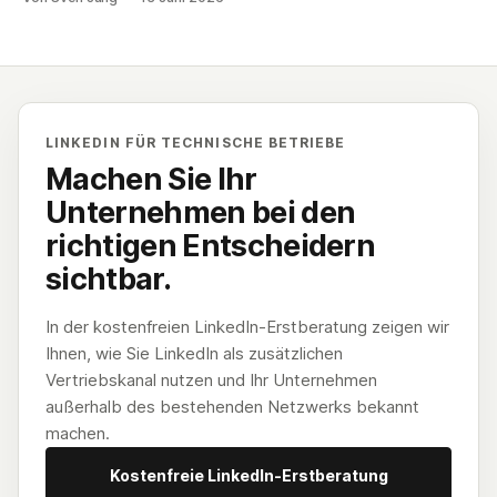
wirtschaftlicher Unsinn. Viele Entscheidungsträger im
Mittelstand scheuen die Plattform, weil sie glauben, sie
müssten zum „Influencer“ werden oder sich gar „zum Affen
machen“. Die Wahrheit ist: Wer
LINKEDIN FÜR TECHNISCHE BETRIEBE
Machen Sie Ihr
Unternehmen bei den
richtigen Entscheidern
sichtbar.
In der kostenfreien LinkedIn-Erstberatung zeigen wir
Ihnen, wie Sie LinkedIn als zusätzlichen
Vertriebskanal nutzen und Ihr Unternehmen
außerhalb des bestehenden Netzwerks bekannt
machen.
Kostenfreie LinkedIn-Erstberatung